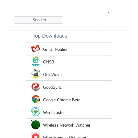
Top-Downloads
Gmail Notifier
GNS3
GoldWave
GoodSync
Google Chrome Beta
WinThruster
Wireless Network Watcher
Wise Memory Optimizer