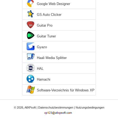
Google Web Designer
GS Auto Clicker
Guitar Pro
Guitar Tuner
Gyazo
Haali Media Splitter
HAL
Hamachi
Software-Verzeichnis für Windows XP
© 2026, AllXPsoft |
Datenschutzbestimmungen
|
Nutzungsbedingungen