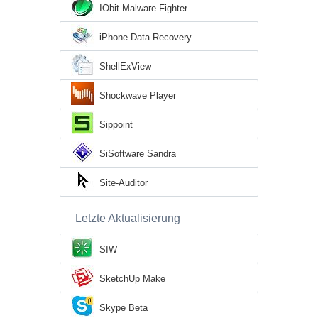
IObit Malware Fighter
iPhone Data Recovery
ShellExView
Shockwave Player
Sippoint
SiSoftware Sandra
Site-Auditor
Letzte Aktualisierung
SIW
SketchUp Make
Skype Beta