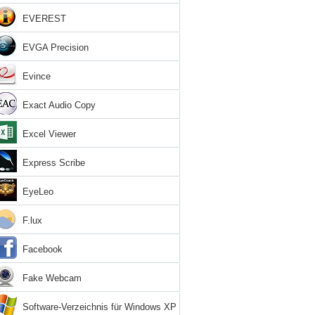
EVEREST
EVGA Precision
Evince
Exact Audio Copy
Excel Viewer
Express Scribe
EyeLeo
F.lux
Facebook
Fake Webcam
Software-Verzeichnis für Windows XP