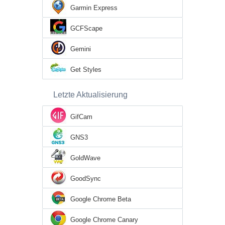
Garmin Express
GCFScape
Gemini
Get Styles
Letzte Aktualisierung
GifCam
GNS3
GoldWave
GoodSync
Google Chrome Beta
Google Chrome Canary