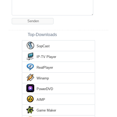
Top-Downloads
SopCast
IP-TV Player
RealPlayer
Winamp
PowerDVD
AIMP
Game Maker