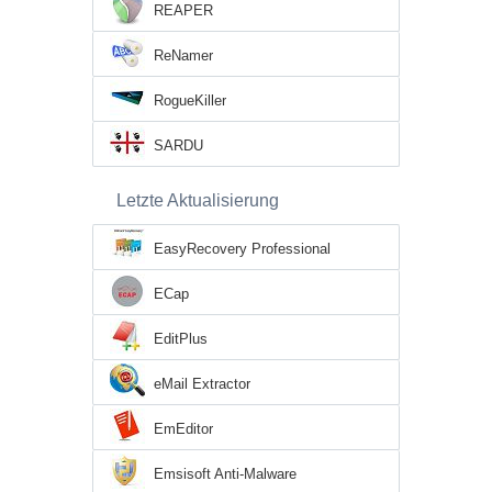
REAPER
ReNamer
RogueKiller
SARDU
Letzte Aktualisierung
EasyRecovery Professional
ECap
EditPlus
eMail Extractor
EmEditor
Emsisoft Anti-Malware