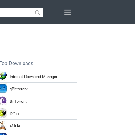
Top-Downloads
Internet Download Manager
qBittorrent
BitTorrent
DC++
eMule