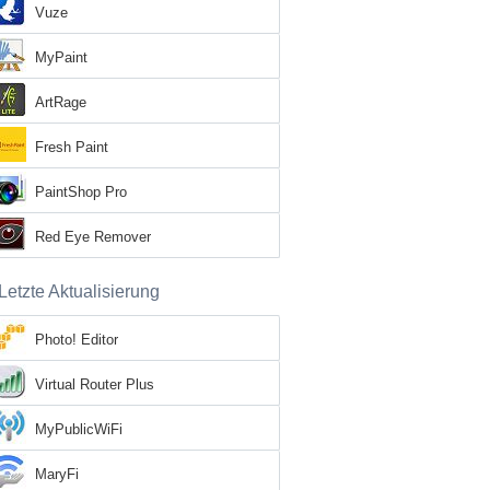
Vuze
MyPaint
ArtRage
Fresh Paint
PaintShop Pro
Red Eye Remover
Letzte Aktualisierung
Photo! Editor
Virtual Router Plus
MyPublicWiFi
MaryFi