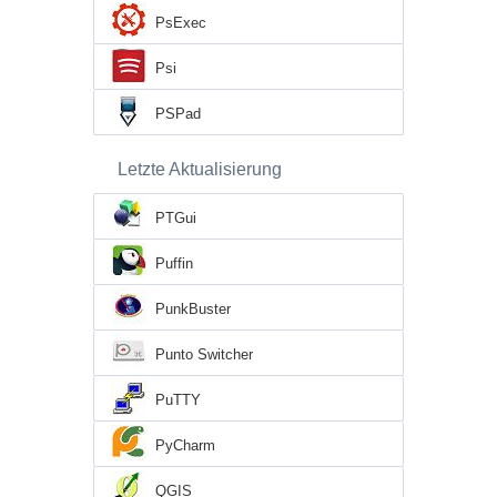
PsExec
Psi
PSPad
Letzte Aktualisierung
PTGui
Puffin
PunkBuster
Punto Switcher
PuTTY
PyCharm
QGIS