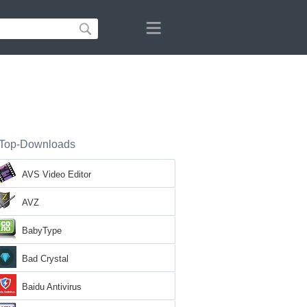
Top-Downloads
AVS Video Editor
AVZ
BabyType
Bad Crystal
Baidu Antivirus