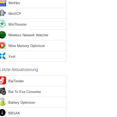
WinHex
WinSCP
WinThruster
Wireless Network Watcher
Wise Memory Optimizer
Xvid
Letzte Aktualisierung
BarTender
Bat To Exe Converter
Battery Optimizer
BBSAK