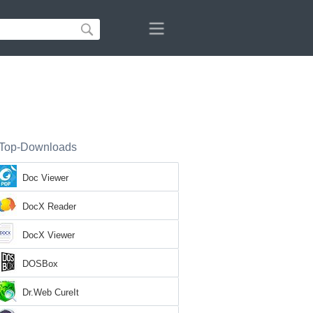
Top-Downloads
Doc Viewer
DocX Reader
DocX Viewer
DOSBox
Dr.Web CureIt