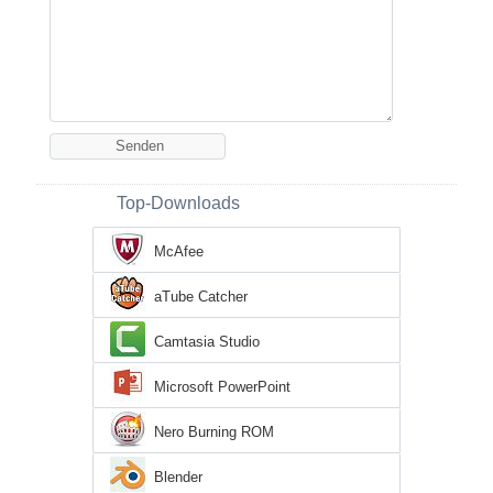
Top-Downloads
McAfee
aTube Catcher
Camtasia Studio
Microsoft PowerPoint
Nero Burning ROM
Blender