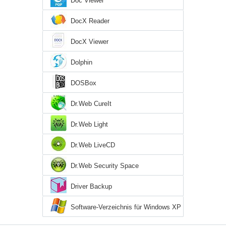
Doc Viewer
DocX Reader
DocX Viewer
Dolphin
DOSBox
Dr.Web CureIt
Dr.Web Light
Dr.Web LiveCD
Dr.Web Security Space
Driver Backup
Software-Verzeichnis für Windows XP