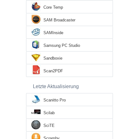
Core Temp
SAM Broadcaster
SAMInside
Samsung PC Studio
Sandboxie
Scan2PDF
Letzte Aktualisierung
Scanitto Pro
Scilab
SciTE
Scramby