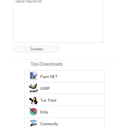
Top-Downloads
Paint.NET
GIMP
Tux Paint
Krita
Connectify