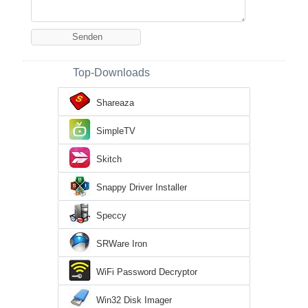
Top-Downloads
Shareaza
SimpleTV
Skitch
Snappy Driver Installer
Speccy
SRWare Iron
WiFi Password Decryptor
Win32 Disk Imager