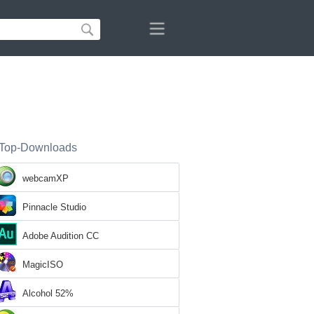
Top-Downloads
webcamXP
Pinnacle Studio
Adobe Audition CC
MagicISO
Alcohol 52%