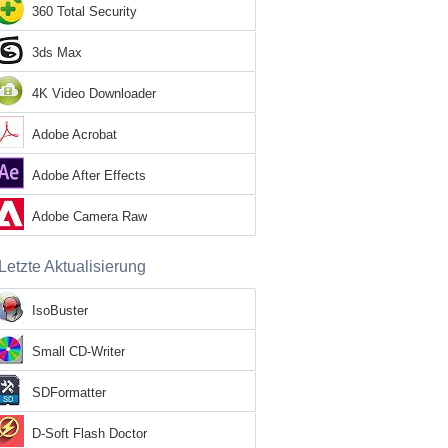
360 Total Security
3ds Max
4K Video Downloader
Adobe Acrobat
Adobe After Effects
Adobe Camera Raw
Letzte Aktualisierung
IsoBuster
Small CD-Writer
SDFormatter
D-Soft Flash Doctor