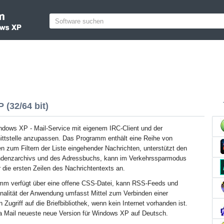
 (32/64 bit)
ndows XP - Mail-Service mit eigenem IRC-Client und der
nittstelle anzupassen. Das Programm enthält eine Reihe von
en zum Filtern der Liste eingehender Nachrichten, unterstützt den
ndenzarchivs und des Adressbuchs, kann im Verkehrssparmodus
r die ersten Zeilen des Nachrichtentexts an.
mm verfügt über eine offene CSS-Datei, kann RSS-Feeds und
onalität der Anwendung umfasst Mittel zum Verbinden einer
ugriff auf die Briefbibliothek, wenn kein Internet vorhanden ist.
a Mail neueste neue Version für Windows XP auf Deutsch.