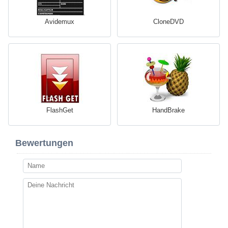
Avidemux
CloneDVD
FlashGet
HandBrake
Bewertungen